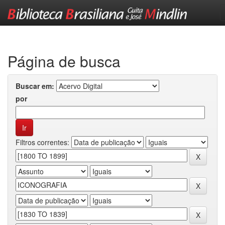
Skip
navigation
Página de busca
Buscar em:
por
Filtros correntes: