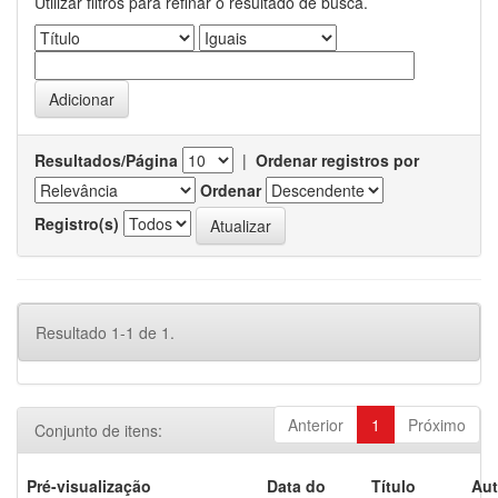
Utilizar filtros para refinar o resultado de busca.
Resultados/Página
|
Ordenar registros por
Ordenar
Registro(s)
Resultado 1-1 de 1.
Anterior
1
Próximo
Conjunto de itens:
Pré-visualização
Data do
Título
Aut