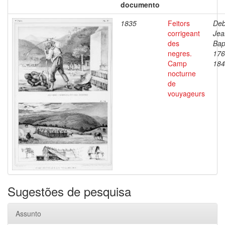
documento
1835
Feitors
Deb
corrigeant
Jea
des
Bap
negres.
176
Camp
184
nocturne
de
vouyageurs
Sugestões de pesquisa
Assunto