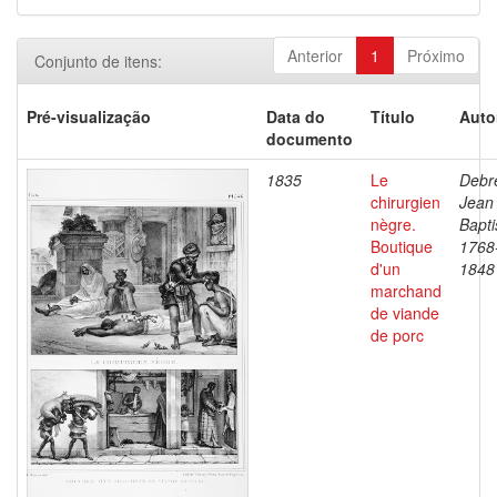
Anterior
1
Próximo
Conjunto de itens:
Pré-visualização
Data do
Título
Auto
documento
1835
Le
Debre
chirurgien
Jean
nègre.
Bapti
Boutique
1768
d'un
1848
marchand
de viande
de porc