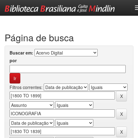
Skip
navigation
Página de busca
Buscar em:
por
Filtros correntes: