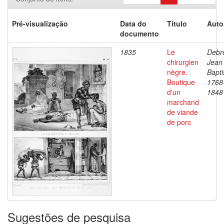
Pré-visualização
Data do
Título
Auto
documento
1835
Le
Debre
chirurgien
Jean
nègre.
Bapti
Boutique
1768
d'un
1848
marchand
de viande
de porc
Sugestões de pesquisa