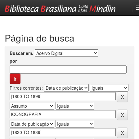
Skip
navigation
Página de busca
Buscar em:
por
Filtros correntes: