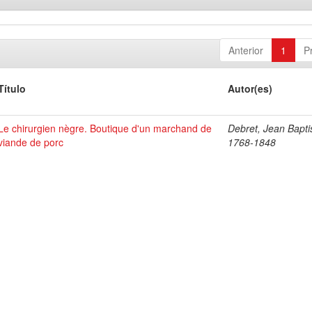
Anterior
1
P
Título
Autor(es)
Le chirurgien nègre. Boutique d'un marchand de
Debret, Jean Bapti
viande de porc
1768-1848