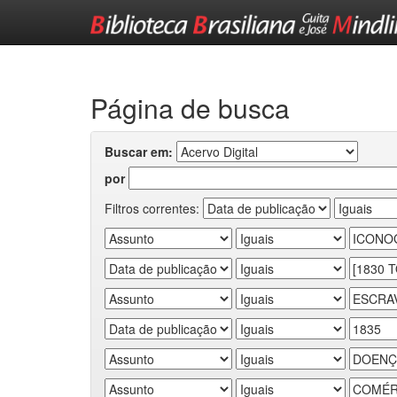
Skip
navigation
Página de busca
Buscar em:
por
Filtros correntes: