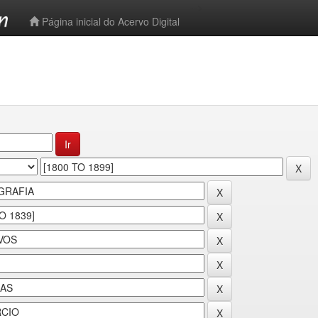
-->
Página inicial do Acervo Digital