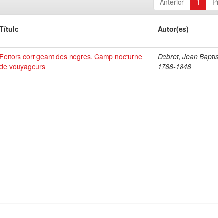
Anterior
1
P
Título
Autor(es)
Feitors corrigeant des negres. Camp nocturne
Debret, Jean Baptis
de vouyageurs
1768-1848