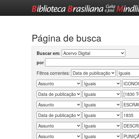
Skip
navigation
Página de busca
Buscar em:
por
Filtros correntes: