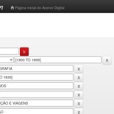
-->
Página inicial do Acervo Digital