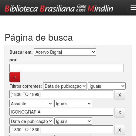
Skip
navigation
Página de busca
Buscar em:
por
Filtros correntes: