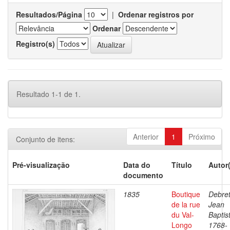
Resultados/Página
|
Ordenar registros por
Ordenar
Registro(s)
Resultado 1-1 de 1.
Anterior
1
Próximo
Conjunto de itens:
Pré-visualização
Data do
Título
Autor
documento
1835
Boutique
Debret
de la rue
Jean
du Val-
Baptis
Longo
1768-