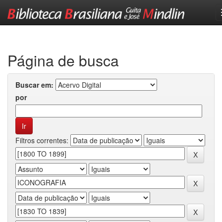
Skip
navigation
Página de busca
Buscar em:
por
Filtros correntes: