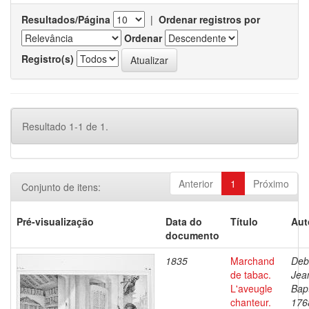
Resultados/Página
|
Ordenar registros por
Ordenar
Registro(s)
Resultado 1-1 de 1.
Anterior
1
Próximo
Conjunto de itens:
Pré-visualização
Data do
Título
Aut
documento
1835
Marchand
Deb
de tabac.
Jea
L'aveugle
Bapt
chanteur.
176