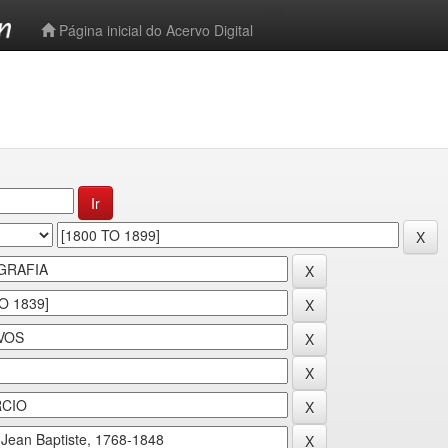
-->
Página inicial do Acervo Digital