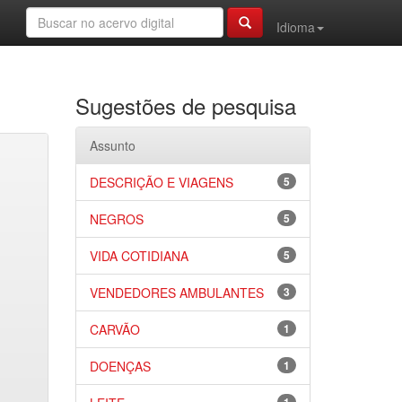
Idioma
Sugestões de pesquisa
Assunto
DESCRIÇÃO E VIAGENS
5
NEGROS
5
VIDA COTIDIANA
5
VENDEDORES AMBULANTES
3
CARVÃO
1
DOENÇAS
1