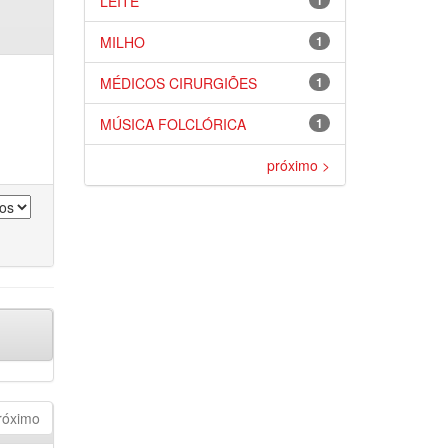
LEITE
1
MILHO
1
MÉDICOS CIRURGIÕES
1
MÚSICA FOLCLÓRICA
1
próximo >
róximo