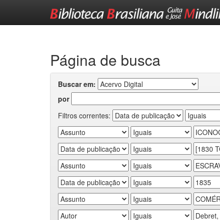
Skip
navigation
Página de busca
Buscar em:
por
Filtros correntes: