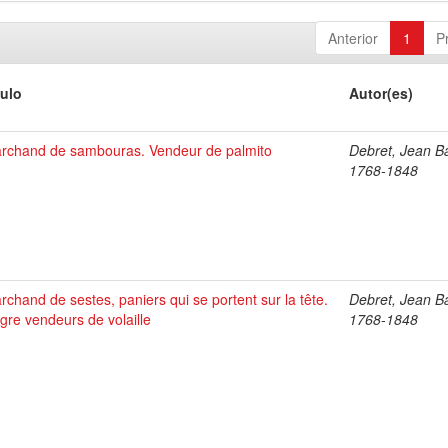
Anterior
1
P
tulo
Autor(es)
rchand de sambouras. Vendeur de palmito
Debret, Jean Ba
1768-1848
rchand de sestes, paniers qui se portent sur la tête.
Debret, Jean Ba
gre vendeurs de volaille
1768-1848