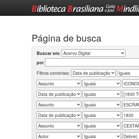
Skip
navigation
Página de busca
Buscar em:
por
Filtros correntes: