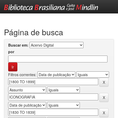
Skip
navigation
Página de busca
Buscar em:
por
Filtros correntes: