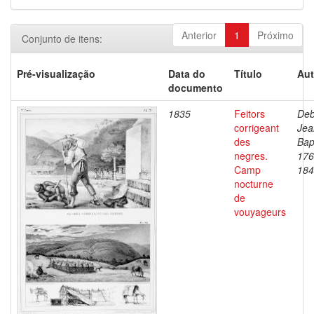
Anterior
1
Próximo
Conjunto de itens:
Pré-visualização
Data do
Título
Aut
documento
1835
Feitors
Deb
corrigeant
Jea
des
Bap
negres.
176
Camp
184
nocturne
de
vouyageurs