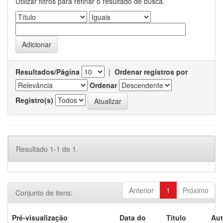
Utilizar filtros para refinar o resultado de busca.
Resultados/Página
|
Ordenar registros por
Ordenar
Registro(s)
Resultado 1-1 de 1.
Anterior
1
Próximo
Conjunto de itens:
Pré-visualização
Data do
Título
Aut