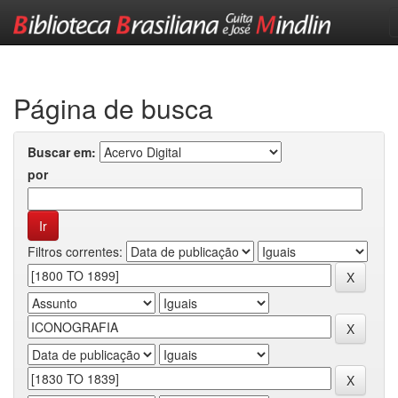
Skip
navigation
Página de busca
Buscar em:
por
Filtros correntes: