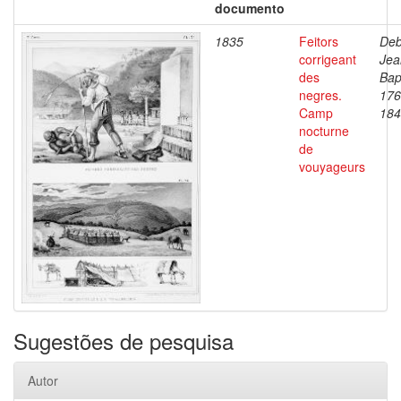
documento
1835
Feitors
Deb
corrigeant
Jea
des
Bap
negres.
176
Camp
184
nocturne
de
vouyageurs
Sugestões de pesquisa
Autor