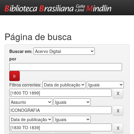
Skip
navigation
Página de busca
Buscar em:
por
Filtros correntes: