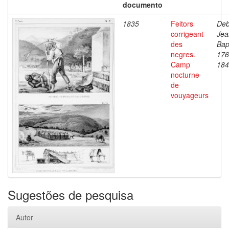
documento
1835
Feitors
Deb
corrigeant
Jea
des
Bap
negres.
176
Camp
184
nocturne
de
vouyageurs
Sugestões de pesquisa
Autor