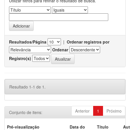
Utilizar filtros para refinar o resultado de busca.
Resultados/Página
|
Ordenar registros por
Ordenar
Registro(s)
Resultado 1-1 de 1.
Anterior
1
Próximo
Conjunto de itens:
Pré-visualização
Data do
Título
Aut