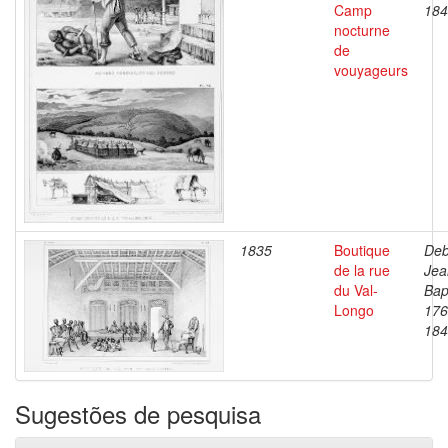
Camp
184
nocturne
de
vouyageurs
1835
Boutique
Deb
de la rue
Jea
du Val-
Bap
Longo
176
184
Sugestões de pesquisa