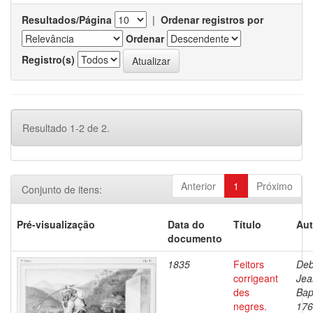
Resultados/Página
|
Ordenar registros por
Ordenar
Registro(s)
Resultado 1-2 de 2.
Anterior
1
Próximo
Conjunto de itens:
Pré-visualização
Data do
Título
Aut
documento
1835
Feitors
Deb
corrigeant
Jea
des
Bap
negres.
176