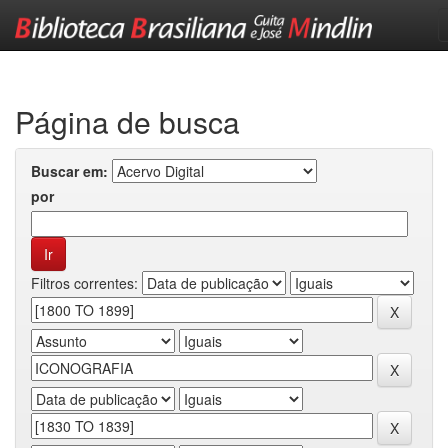
Skip
navigation
Página de busca
Buscar em:
por
Filtros correntes: