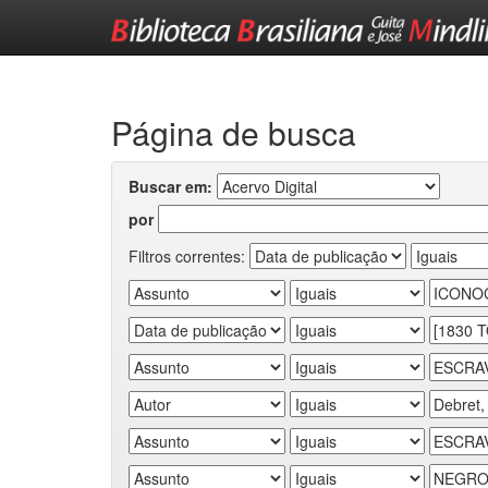
Skip
navigation
Página de busca
Buscar em:
por
Filtros correntes: