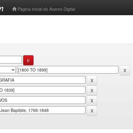
-->
Página inicial do Acervo Digital