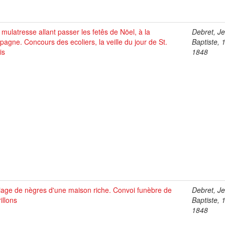
mulatresse allant passer les fetês de Nöel, à la
Debret, J
agne. Concours des ecoliers, la veille du jour de St.
Baptiste, 
is
1848
iage de nègres d'une maison riche. Convoi funèbre de
Debret, J
illons
Baptiste, 
1848