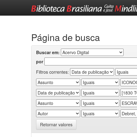
Skip
navigation
Página de busca
Buscar em:
por
Filtros correntes:
Retornar valores