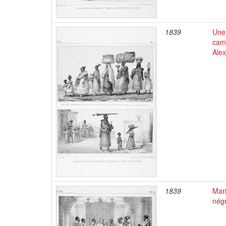
1839
Une 
camp
Alex
1839
Mar
négr