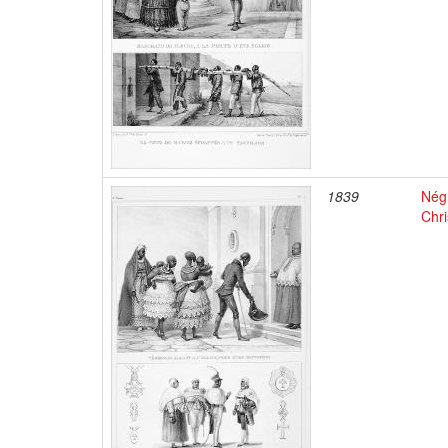
1839
Négr
Chri