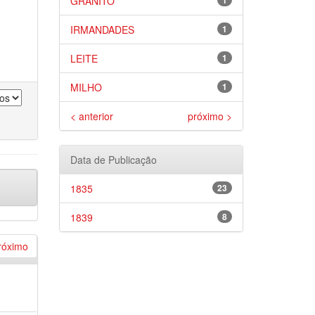
GRANITO
1
IRMANDADES
1
LEITE
1
MILHO
1
< anterior
próximo >
Data de Publicação
1835
23
1839
8
róximo