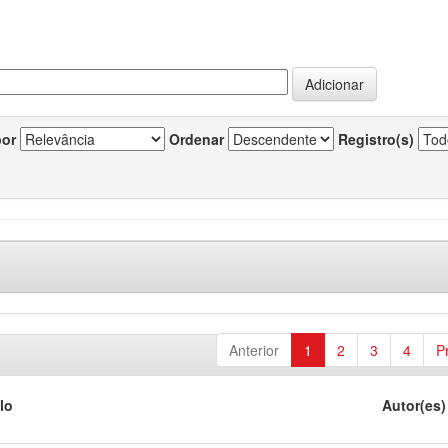
por
Ordenar
Registro(s)
Anterior
1
2
3
4
P
lo
Autor(es)