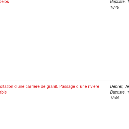
delos
Baptiste, 
1848
oitation d'une carrière de granit. Passage d´une rivière
Debret, J
able
Baptiste, 
1848