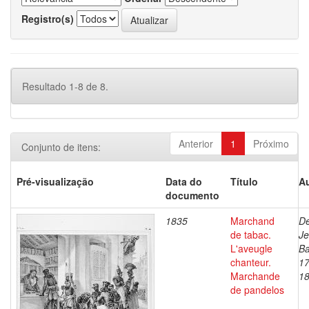
Registro(s)
Resultado 1-8 de 8.
Anterior
1
Próximo
Conjunto de itens:
Pré-visualização
Data do
Título
Au
documento
1835
Marchand
De
de tabac.
J
L'aveugle
Ba
chanteur.
17
Marchande
1
de pandelos