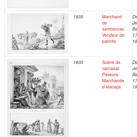
1835
Marchand
De
de
J
sambouras.
Ba
Vendeur de
17
palmito
1
1835
Scène de
De
carnaval.
J
Paveurs.
Ba
Marchande
17
d'atacaça
1