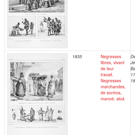
1835
Negresses
De
libres, vivant
J
de leur
Ba
travail.
17
Negresses
1
marchandes,
de sonhos,
manoé, aloá