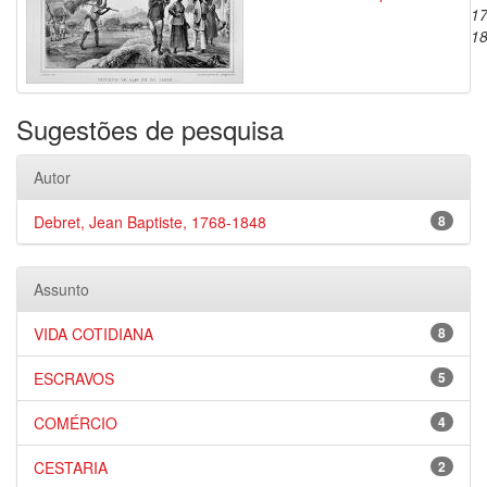
17
1
Sugestões de pesquisa
Autor
Debret, Jean Baptiste, 1768-1848
8
Assunto
VIDA COTIDIANA
8
ESCRAVOS
5
COMÉRCIO
4
CESTARIA
2