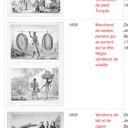
de pled
1
Turquie
1835
Marchand
De
de sestes,
J
paniers qui
Ba
se portent
17
sur la tête.
1
Nègre
vendeurs de
volaille
1835
Vendeurs de
De
lait et de
J
capim
Ba