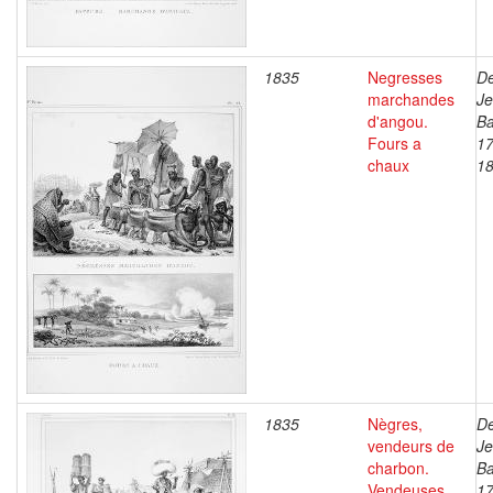
1835
Negresses
De
marchandes
J
d'angou.
Ba
Fours a
17
chaux
1
1835
Nègres,
De
vendeurs de
J
charbon.
Ba
Vendeuses
17