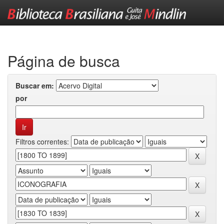
Skip
navigation
Página de busca
Buscar em:
por
Filtros correntes: