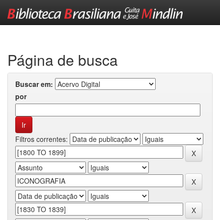
Skip
navigation
Página de busca
Buscar em:
por
Filtros correntes: