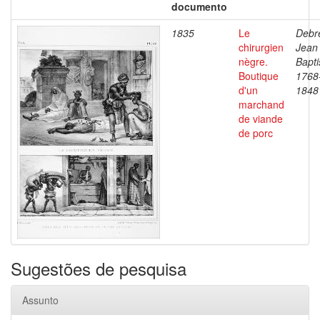
documento
1835
Le
Debre
chirurgien
Jean
nègre.
Bapti
Boutique
1768
d'un
1848
marchand
de viande
de porc
Sugestões de pesquisa
Assunto