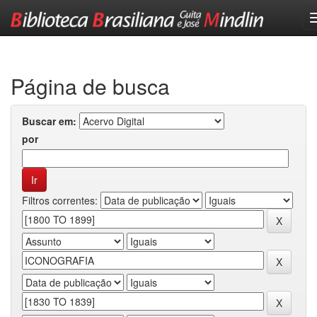
Skip
navigation
Página de busca
Buscar em:
por
Filtros correntes: