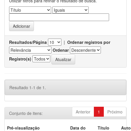
Utilizar filtros para refinar o resultado de busca.
Resultados/Página
|
Ordenar registros por
Ordenar
Registro(s)
Resultado 1-1 de 1.
Anterior
1
Próximo
Conjunto de itens:
Pré-visualização
Data do
Título
Auto