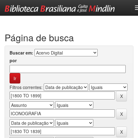
Skip
navigation
Página de busca
Buscar em:
por
Filtros correntes: