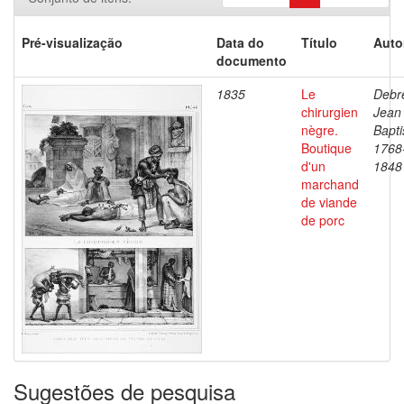
Pré-visualização
Data do
Título
Auto
documento
1835
Le
Debre
chirurgien
Jean
nègre.
Bapti
Boutique
1768
d'un
1848
marchand
de viande
de porc
Sugestões de pesquisa