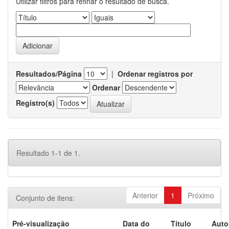
Utilizar filtros para refinar o resultado de busca.
Resultados/Página
|
Ordenar registros por
Ordenar
Registro(s)
Resultado 1-1 de 1.
Anterior
1
Próximo
Conjunto de itens:
Pré-visualização
Data do
Título
Auto