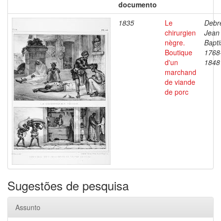
documento
1835
Le
Debre
chirurgien
Jean
nègre.
Bapti
Boutique
1768
d'un
1848
marchand
de viande
de porc
Sugestões de pesquisa
Assunto