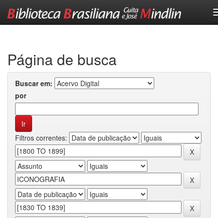
Skip
navigation
Página de busca
Buscar em:
por
Filtros correntes: