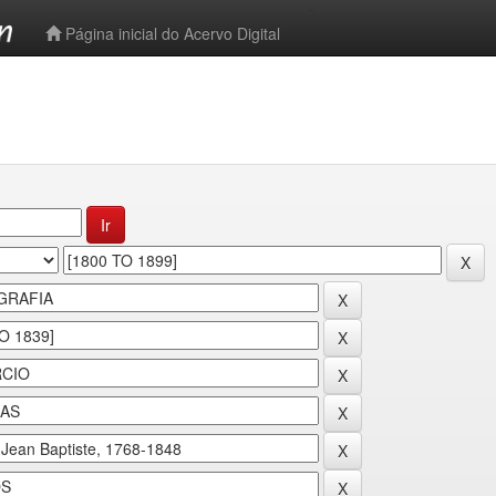
-->
Página inicial do Acervo Digital