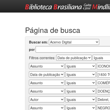
Skip
navigation
Página de busca
Buscar em:
por
Filtros correntes: