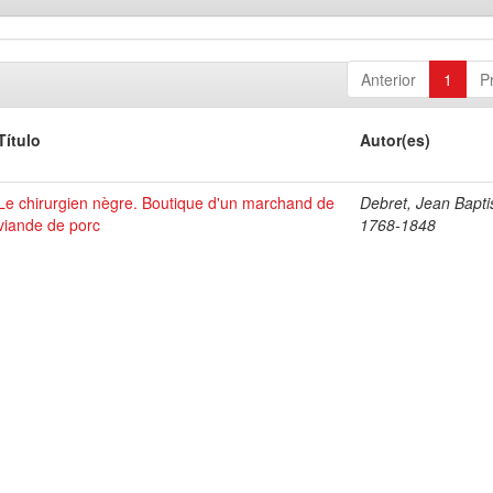
Anterior
1
P
Título
Autor(es)
Le chirurgien nègre. Boutique d'un marchand de
Debret, Jean Bapti
viande de porc
1768-1848