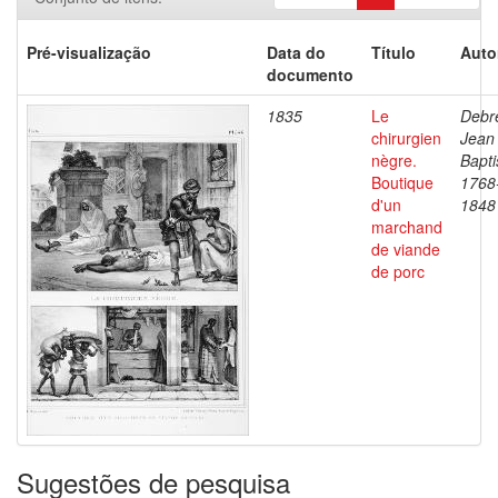
Pré-visualização
Data do
Título
Auto
documento
1835
Le
Debre
chirurgien
Jean
nègre.
Bapti
Boutique
1768
d'un
1848
marchand
de viande
de porc
Sugestões de pesquisa