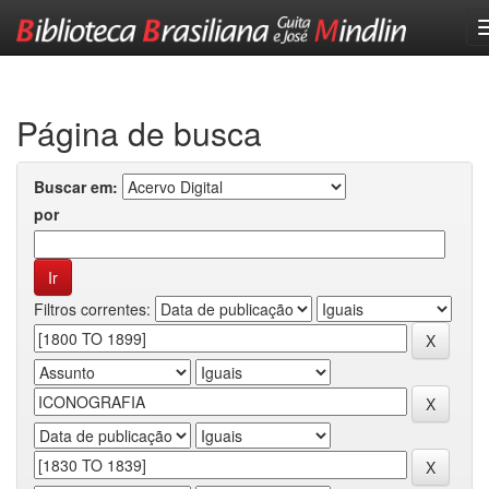
Skip
navigation
Página de busca
Buscar em:
por
Filtros correntes: