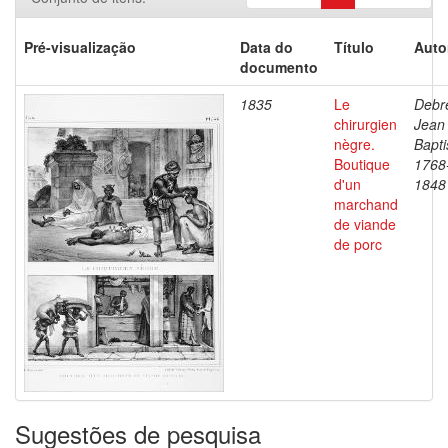
Pré-visualização
Data do
Título
Auto
documento
1835
Le
Debre
chirurgien
Jean
nègre.
Bapti
Boutique
1768
d'un
1848
marchand
de viande
de porc
Sugestões de pesquisa