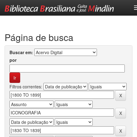
Skip
navigation
Página de busca
Buscar em:
por
Filtros correntes: