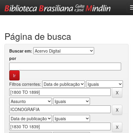
Skip
navigation
Página de busca
Buscar em:
por
Filtros correntes: