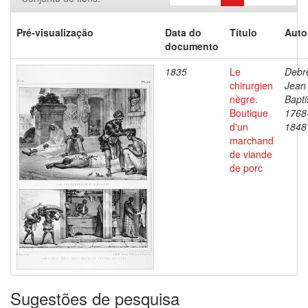
Pré-visualização
Data do
Título
Auto
documento
1835
Le
Debre
chirurgien
Jean
nègre.
Bapti
Boutique
1768
d'un
1848
marchand
de viande
de porc
Sugestões de pesquisa