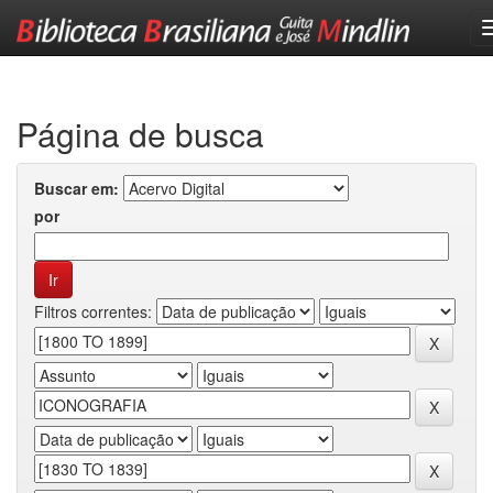
Skip
navigation
Página de busca
Buscar em:
por
Filtros correntes: