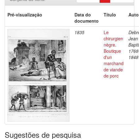
Pré-visualização
Data do
Título
Auto
documento
1835
Le
Debre
chirurgien
Jean
nègre.
Bapti
Boutique
1768
d'un
1848
marchand
de viande
de porc
Sugestões de pesquisa