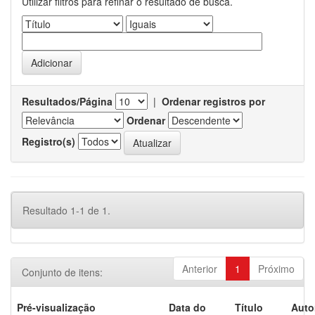
Utilizar filtros para refinar o resultado de busca.
Resultados/Página
|
Ordenar registros por
Ordenar
Registro(s)
Resultado 1-1 de 1.
Anterior
1
Próximo
Conjunto de itens:
Pré-visualização
Data do
Título
Auto