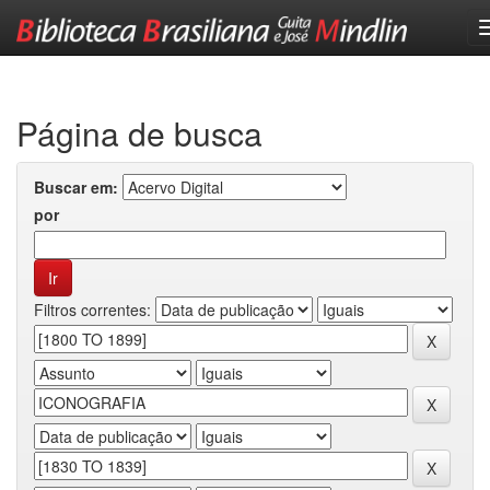
Skip
navigation
Página de busca
Buscar em:
por
Filtros correntes: