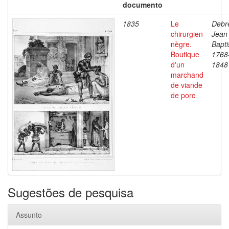
documento
1835
Le
Debre
chirurgien
Jean
nègre.
Bapti
Boutique
1768
d'un
1848
marchand
de viande
de porc
Sugestões de pesquisa
Assunto