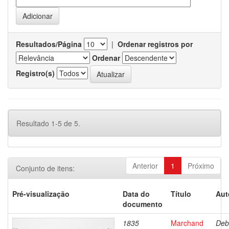
Resultados/Página
|
Ordenar registros por
Ordenar
Registro(s)
Resultado 1-5 de 5.
Anterior
1
Próximo
Conjunto de itens:
Pré-visualização
Data do
Título
Aut
documento
1835
Marchand
Deb