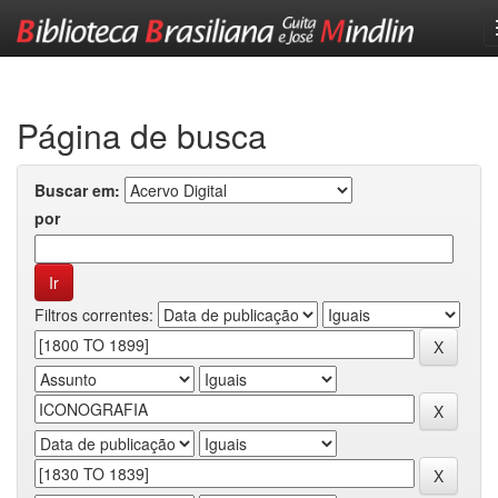
Skip
navigation
Página de busca
Buscar em:
por
Filtros correntes: