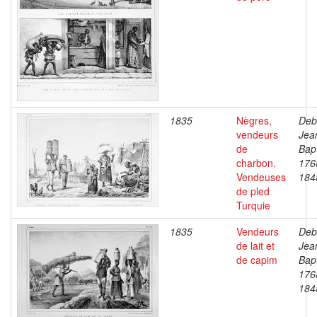
1835
Nègres,
Deb
vendeurs
Jea
de
Bapt
charbon.
176
Vendeuses
184
de pled
Turquie
1835
Vendeurs
Deb
de lait et
Jea
de capim
Bapt
176
184