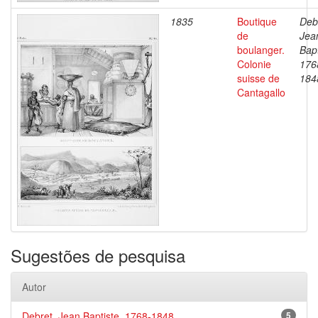
1835
Boutique
Deb
de
Jea
boulanger.
Bapt
Colonie
176
suisse de
184
Cantagallo
Sugestões de pesquisa
Autor
Debret, Jean Baptiste, 1768-1848
5