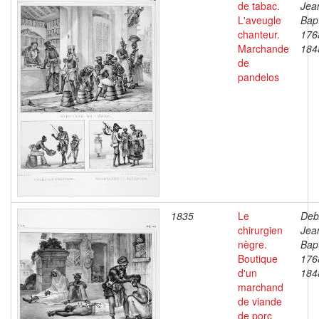
de tabac.
Jea
L'aveugle
Bapt
chanteur.
176
Marchande
184
de
pandelos
1835
Le
Deb
chirurgien
Jea
nègre.
Bapt
Boutique
176
d'un
184
marchand
de viande
de porc