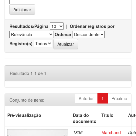
Resultados/Página
|
Ordenar registros por
Ordenar
Registro(s)
Resultado 1-1 de 1.
Anterior
1
Próximo
Conjunto de itens:
Pré-visualização
Data do
Título
Aut
documento
1835
Marchand
Deb