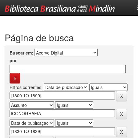
Skip
navigation
Página de busca
Buscar em:
por
Filtros correntes: