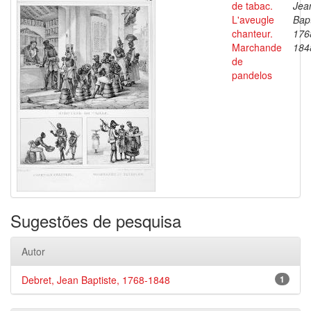
de tabac.
Jea
L'aveugle
Bapt
chanteur.
176
Marchande
184
de
pandelos
Sugestões de pesquisa
Autor
Debret, Jean Baptiste, 1768-1848
1