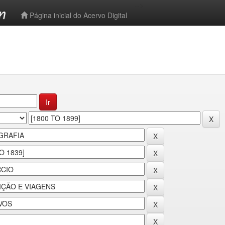
-->
Página inicial do Acervo Digital