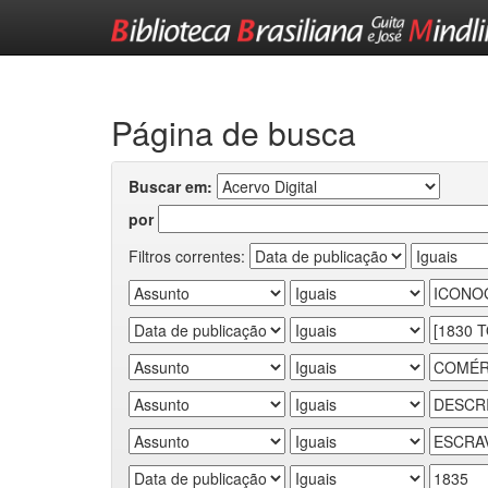
Skip
navigation
Página de busca
Buscar em:
por
Filtros correntes: