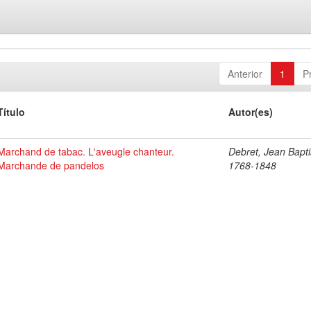
Anterior
1
P
Título
Autor(es)
Marchand de tabac. L'aveugle chanteur.
Debret, Jean Bapti
Marchande de pandelos
1768-1848