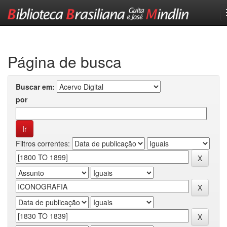
Skip
navigation
Página de busca
Buscar em:
por
Filtros correntes: