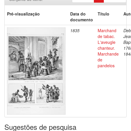
Pré-visualização
Data do
Título
Aut
documento
1835
Marchand
Deb
de tabac.
Jea
L'aveugle
Bapt
chanteur.
176
Marchande
184
de
pandelos
Sugestões de pesquisa