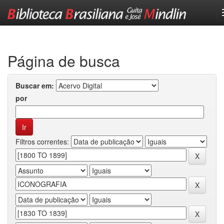
Skip
navigation
Página de busca
Buscar em:
por
Filtros correntes: