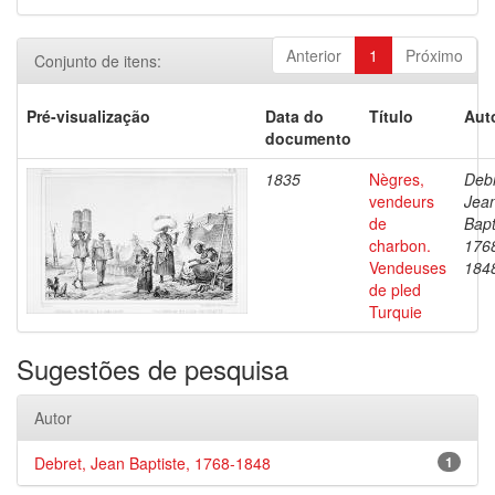
Anterior
1
Próximo
Conjunto de itens:
Pré-visualização
Data do
Título
Aut
documento
1835
Nègres,
Debr
vendeurs
Jea
de
Bapt
charbon.
176
Vendeuses
184
de pled
Turquie
Sugestões de pesquisa
Autor
Debret, Jean Baptiste, 1768-1848
1