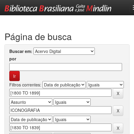
Skip
navigation
Página de busca
Buscar em:
por
Filtros correntes: