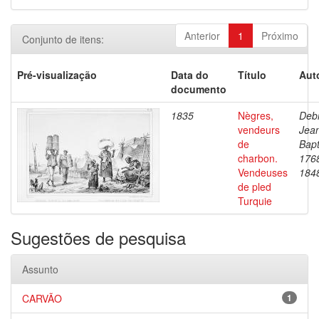
Anterior
1
Próximo
Conjunto de itens:
Pré-visualização
Data do
Título
Aut
documento
1835
Nègres,
Debr
vendeurs
Jea
de
Bapt
charbon.
176
Vendeuses
184
de pled
Turquie
Sugestões de pesquisa
Assunto
CARVÃO
1