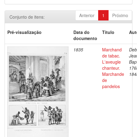
Anterior
1
Próximo
Conjunto de itens:
Pré-visualização
Data do
Título
Aut
documento
1835
Marchand
Deb
de tabac.
Jea
L'aveugle
Bapt
chanteur.
176
Marchande
184
de
pandelos