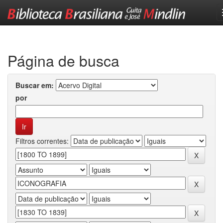
Skip
navigation
Página de busca
Buscar em:
por
Filtros correntes: