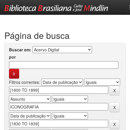
Skip
navigation
Página de busca
Buscar em:
por
Filtros correntes: