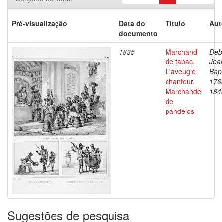
Pré-visualização
Data do
Título
Aut
documento
1835
Marchand
Deb
de tabac.
Jea
L'aveugle
Bapt
chanteur.
176
Marchande
184
de
pandelos
Sugestões de pesquisa