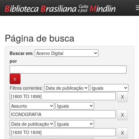
Skip
navigation
Página de busca
Buscar em:
por
Filtros correntes: