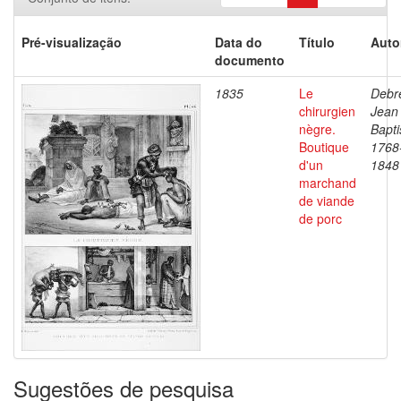
Pré-visualização
Data do
Título
Auto
documento
1835
Le
Debre
chirurgien
Jean
nègre.
Bapti
Boutique
1768
d'un
1848
marchand
de viande
de porc
Sugestões de pesquisa