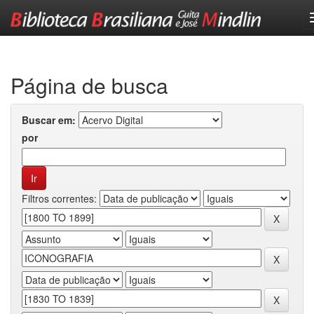
Skip
navigation
Página de busca
Buscar em:
por
Filtros correntes: