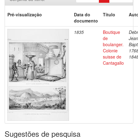
Pré-visualização
Data do
Título
Auto
documento
1835
Boutique
Debr
de
Jea
boulanger.
Bapt
Colonie
1768
suisse de
184
Cantagallo
Sugestões de pesquisa