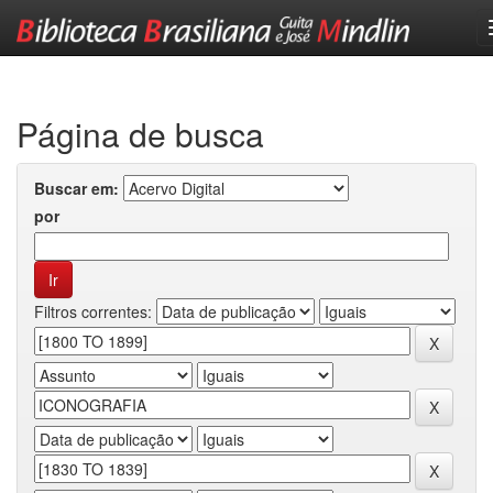
Skip
navigation
Página de busca
Buscar em:
por
Filtros correntes: