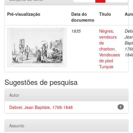
Pré-visualização
Data do
Título
Aut
documento
1835
Nègres,
Debr
vendeurs
Jea
de
Bapt
charbon.
176
Vendeuses
184
de pled
Turquie
Sugestões de pesquisa
Autor
Debret, Jean Baptiste, 1768-1848
1
Assunto