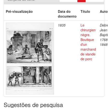
Pré-visualização
Data do
Título
Auto
documento
1835
Le
Debre
chirurgien
Jean
nègre.
Bapti
Boutique
1768
d'un
1848
marchand
de viande
de porc
Sugestões de pesquisa