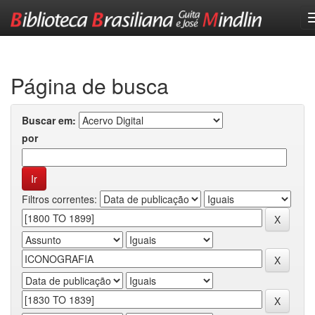
Skip
navigation
Página de busca
Buscar em:
por
Filtros correntes: