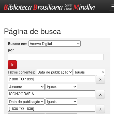
Skip
navigation
Página de busca
Buscar em:
por
Filtros correntes: