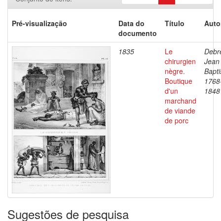
Pré-visualização
Data do
Título
Auto
documento
1835
Le
Debre
chirurgien
Jean
nègre.
Bapti
Boutique
1768
d'un
1848
marchand
de viande
de porc
Sugestões de pesquisa