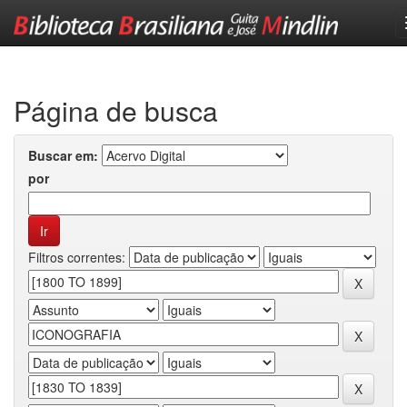
Skip
navigation
Página de busca
Buscar em:
por
Filtros correntes: