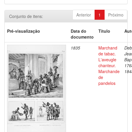
Anterior
1
Próximo
Conjunto de itens:
Pré-visualização
Data do
Título
Aut
documento
1835
Marchand
Deb
de tabac.
Jea
L'aveugle
Bapt
chanteur.
176
Marchande
184
de
pandelos