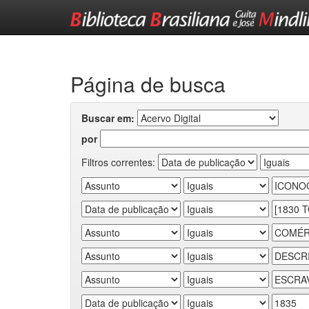
Skip
navigation
Página de busca
Buscar em:
por
Filtros correntes: