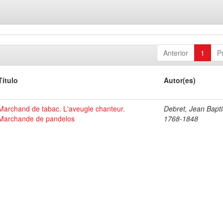
Anterior
1
P
Título
Autor(es)
Marchand de tabac. L'aveugle chanteur.
Debret, Jean Bapti
Marchande de pandelos
1768-1848