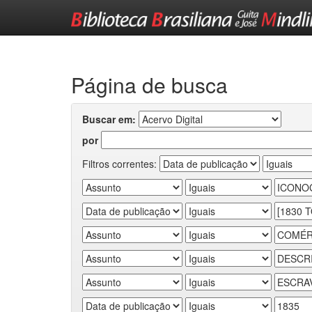
Skip
navigation
Página de busca
Buscar em:
por
Filtros correntes: