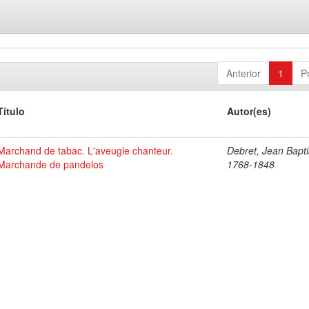
Anterior
1
P
Título
Autor(es)
Marchand de tabac. L'aveugle chanteur.
Debret, Jean Bapti
Marchande de pandelos
1768-1848