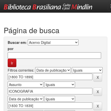
Skip
navigation
Página de busca
Buscar em:
por
Filtros correntes: