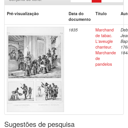
Pré-visualização
Data do
Título
Aut
documento
1835
Marchand
Deb
de tabac.
Jea
L'aveugle
Bapt
chanteur.
176
Marchande
184
de
pandelos
Sugestões de pesquisa