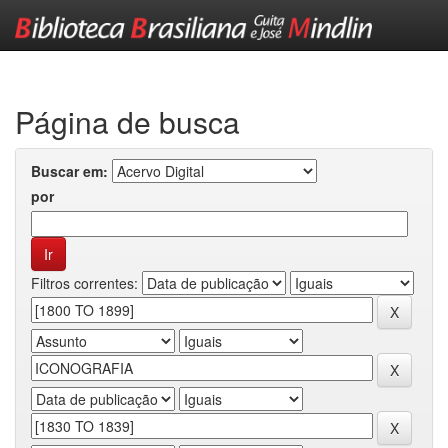
Skip
navigation
Página de busca
Buscar em:
por
Filtros correntes: