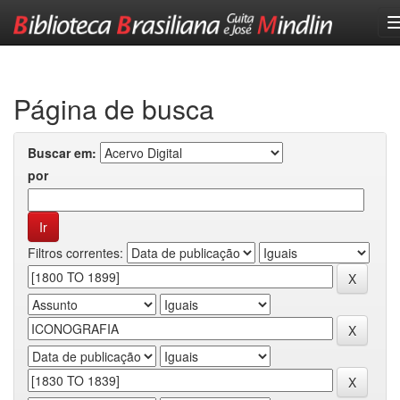
Skip
navigation
Página de busca
Buscar em:
por
Filtros correntes: