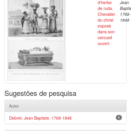
d'herbe
Jean
de ruda.
Baptis
Chevalier
1768-
du christ
1848
exposè
dans son
cercueil
ouvert
Sugestões de pesquisa
Autor
Debret, Jean Baptiste, 1768-1848
1