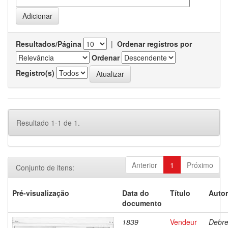
Resultados/Página
|
Ordenar registros por
Ordenar
Registro(s)
Resultado 1-1 de 1.
Anterior
1
Próximo
Conjunto de itens:
Pré-visualização
Data do
Título
Autor
documento
1839
Vendeur
Debre