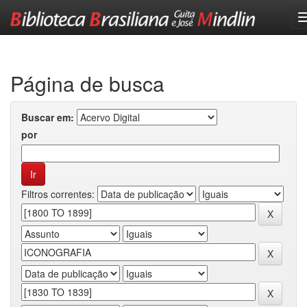
Skip
navigation
Página de busca
Buscar em:
por
Filtros correntes: