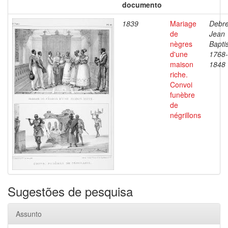
documento
1839
Mariage
Debre
de
Jean
nègres
Baptis
d'une
1768-
maison
1848
riche.
Convoi
funèbre
de
négrillons
Sugestões de pesquisa
Assunto