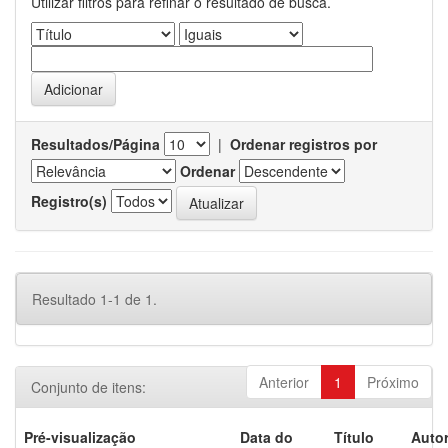
Utilizar filtros para refinar o resultado de busca.
Resultados/Página
|
Ordenar registros por
Ordenar
Registro(s)
Resultado 1-1 de 1.
Anterior
1
Próximo
Conjunto de itens:
Pré-visualização
Data do
Título
Autor