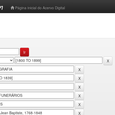
-->
Página inicial do Acervo Digital