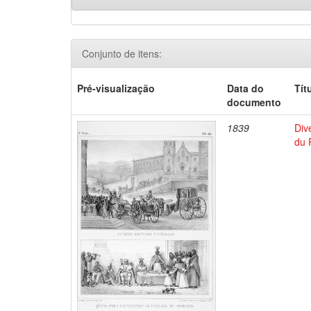
Conjunto de itens:
Pré-visualização
Data do
Tít
documento
1839
Div
du 