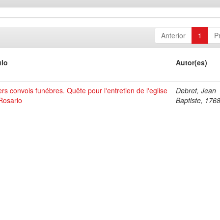
Anterior
1
P
ulo
Autor(es)
ers convois funébres. Quête pour l'entretien de l'eglise
Debret, Jean
Rosario
Baptiste, 176