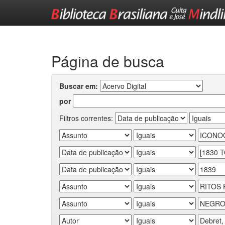
Skip
navigation
Página de busca
Buscar em:
por
Filtros correntes: