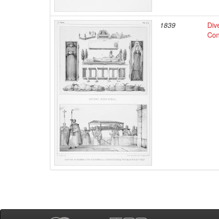
1839
Div
Con