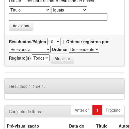
Utilizar filtros para refinar o resultado de busca.
Resultados/Página
|
Ordenar registros por
Ordenar
Registro(s)
Resultado 1-1 de 1.
Anterior
1
Próximo
Conjunto de itens:
Pré-visualização
Data do
Título
Autor