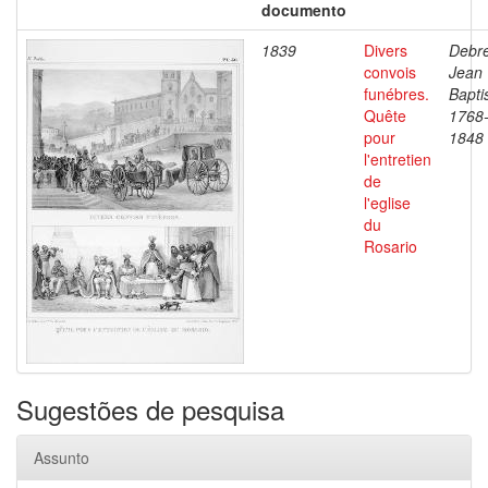
documento
1839
Divers
Debre
convois
Jean
funébres.
Bapti
Quête
1768
pour
1848
l'entretien
de
l'eglise
du
Rosario
Sugestões de pesquisa
Assunto