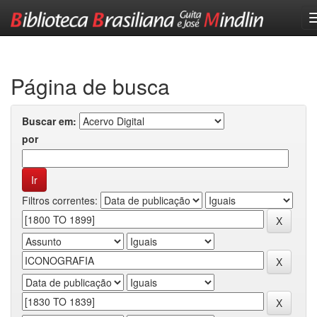
Skip
navigation
Página de busca
Buscar em:
por
Filtros correntes: