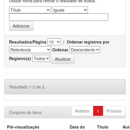
Utilizar filtros para refinar o resultado de busca.
Resultados/Página
|
Ordenar registros por
Ordenar
Registro(s)
Resultado 1-2 de 2.
Anterior
1
Próximo
Conjunto de itens:
Pré-visualização
Data do
Título
Aut