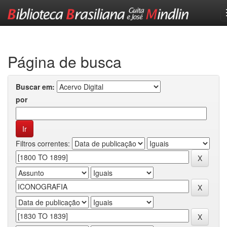
Skip
navigation
Página de busca
Buscar em:
por
Filtros correntes: