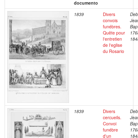
documento
1839
Divers
Deb
convois
Jea
funébres.
Bapt
Quête pour
176
l'entretien
184
de l'eglise
du Rosario
1839
Divers
Deb
cercueils.
Jea
Convoi
Bapt
funébre
176
d'un
184