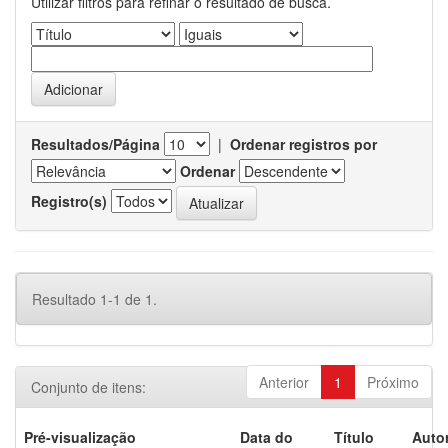
Utilizar filtros para refinar o resultado de busca.
Resultados/Página
|
Ordenar registros por
Ordenar
Registro(s)
Resultado 1-1 de 1.
Anterior
1
Próximo
Conjunto de itens:
Pré-visualização
Data do
Título
Autor