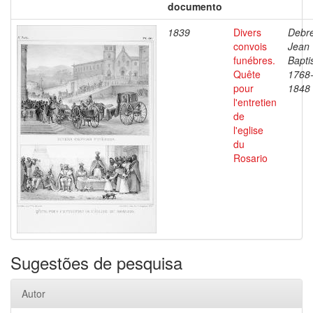
documento
1839
Divers
Debre
convois
Jean
funébres.
Bapti
Quête
1768
pour
1848
l'entretien
de
l'eglise
du
Rosario
Sugestões de pesquisa
Autor