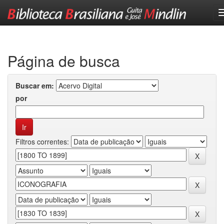
Skip
navigation
Página de busca
Buscar em:
por
Filtros correntes: